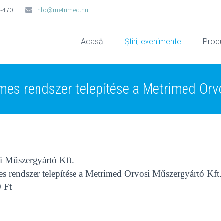
5-470
info@metrimed.hu
Acasă
Știri, evenimente
Prod
mes rendszer telepítése a Metrimed Orv
i Műszergyártó Kft.
es rendszer telepítése a Metrimed Orvosi Műszergyártó Kft.
0 Ft