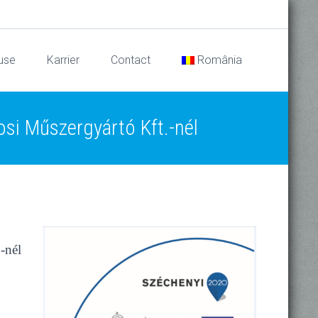
use
Karrier
Contact
România
osi Műszergyártó Kft.-nél
-nél