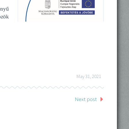
ényű
özök
May 31, 2021
Next post