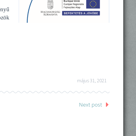
ényű
özök
május 31, 2021
Next post