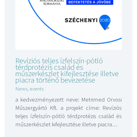
Revíziós teljes ízfelszín-pótló
térdprotézis család és
műszerkészlet kifejlesztése illetve
piacra történő bevezetése
News, events
a kedvezményezett neve: Metrimed Orvosi
Műszergyártó Kft. a projekt címe: Revíziós
teljes ízfelszín-pótló térdprotézis család és
műszerkészlet kifejlesztése illetve piacra…