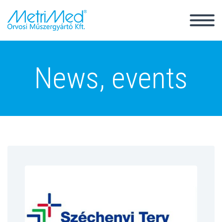
Back
News, events
Magyar
România